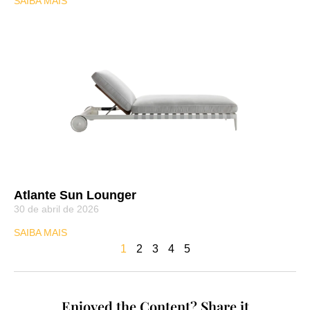
SAIBA MAIS
Atlante Sun Lounger
30 de abril de 2026
SAIBA MAIS
1
2
3
4
5
Enjoyed the Content? Share it