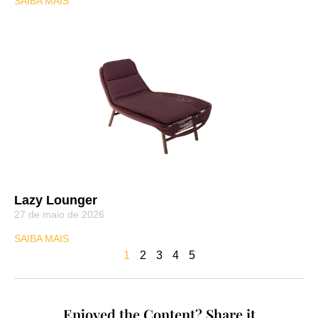
SAIBA MAIS
Lazy Lounger
27 de maio de 2026
SAIBA MAIS
1
2
3
4
5
Enjoyed the Content? Share it